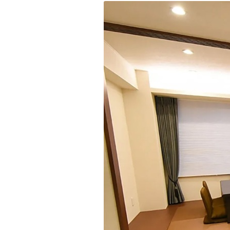
コ
ン
テ
ン
ツ
へ
ス
キ
ッ
プ